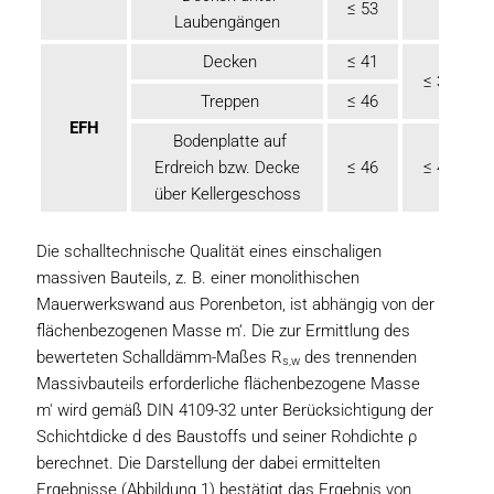
≤ 53
Laubengängen
Decken
≤ 41
≤ 38
Treppen
≤ 46
EFH
Bodenplatte auf
Erdreich bzw. Decke
≤ 46
≤ 41
über Kellergeschoss
Die schalltechnische Qualität eines einschaligen
massiven Bauteils, z. B. einer monolithischen
Mauerwerkswand aus Porenbeton, ist abhängig von der
flächenbezogenen Masse m‘. Die zur Ermittlung des
bewerteten Schalldämm-Maßes R
des trennenden
s,w
Massivbauteils erforderliche flächenbezogene Masse
m' wird gemäß DIN 4109-32 unter Berücksichtigung der
Schichtdicke d des Baustoffs und seiner Rohdichte ρ
berechnet. Die Darstellung der dabei ermittelten
Ergebnisse (Abbildung 1) bestätigt das Ergebnis von