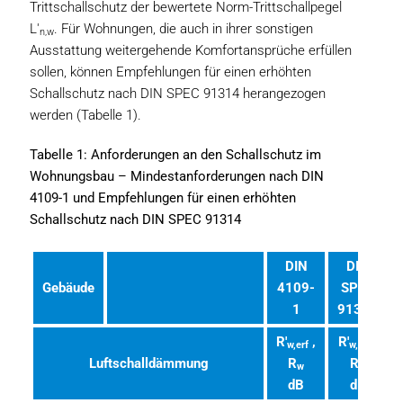
Trittschallschutz der bewertete Norm-Trittschallpegel
L'
. Für Wohnungen, die auch in ihrer sonstigen
n,w
Ausstattung weitergehende Komfortansprüche erfüllen
sollen, können Empfehlungen für einen erhöhten
Schallschutz nach DIN SPEC 91314 herangezogen
werden (Tabelle 1).
Tabelle 1: Anforderungen an den Schallschutz im
Wohnungsbau – Mindestanforderungen nach DIN
4109-1 und Empfehlungen für einen erhöhten
Schallschutz nach DIN SPEC 91314
DIN
DIN
Gebäude
4109-
SPEC
1
91314
R'
,
R'
,
w,erf
w,erf
Luftschalldämmung
R
R
w
w
dB
dB