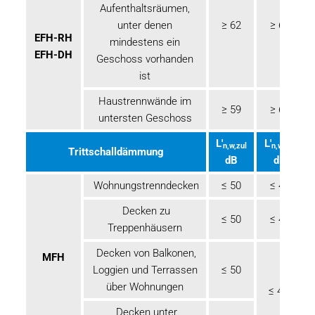
Aufenthaltsräumen,
unter denen
≥ 62
≥ 67
EFH-RH
mindestens ein
EFH-DH
Geschoss vorhanden
ist
Haustrennwände im
≥ 59
≥ 62
untersten Geschoss
L'
L'
n,w,zul
n,w,zul
Trittschalldämmung
dB
dB
Wohnungstrenndecken
≤ 50
≤ 46
Decken zu
≤ 50
≤ 46
Treppenhäusern
Decken von Balkonen,
MFH
Loggien und Terrassen
≤ 50
über Wohnungen
≤ 49
Decken unter