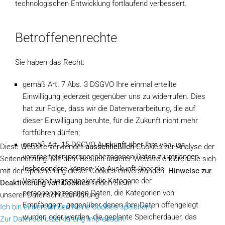
technologischen Entwicklung fortlaufend verbessert.
Betroffenenrechte
Sie haben das Recht:
gemäß Art. 7 Abs. 3 DSGVO Ihre einmal erteilte
Einwilligung jederzeit gegenüber uns zu widerrufen. Dies
hat zur Folge, dass wir die Datenverarbeitung, die auf
dieser Einwilligung beruhte, für die Zukunft nicht mehr
fortführen dürfen;
gemäß Art. 15 DSGVO Auskunft über Ihre von uns
Diese Website verwendet
ausschließlich
Cookies zur Analyse der
verarbeiteten personenbezogenen Daten zu verlangen.
Seitennutzung. Mit dem Besuch unserer Website erklären Sie sich
Insbesondere können Sie Auskunft über die
mit der Speicherung dieser Cookies einverstanden.
Hinweise zur
Verarbeitungszwecke, die Kategorie der
Deaktivierung von Cookies
finden Sie in
personenbezogenen Daten, die Kategorien von
unserer Datenschutzerklärung.
Empfängern, gegenüber denen Ihre Daten offengelegt
Ich bin einverstanden
Keine Cookies speichern
wurden oder werden, die geplante Speicherdauer, das
Zur Datenschutzerklärung
Impressum