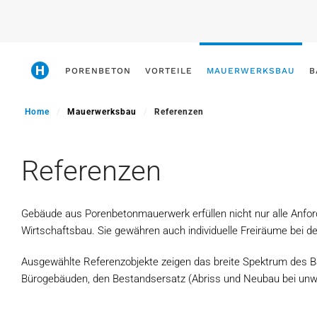
Skip
to
main
PORENBETON
VORTEILE
MAUERWERKSBAU
B
content
Home
Mauerwerksbau
Referenzen
Referenzen
Gebäude aus Porenbetonmauerwerk erfüllen nicht nur alle Anfo
Wirtschaftsbau. Sie gewähren auch individuelle Freiräume bei 
Ausgewählte Referenzobjekte zeigen das breite Spektrum des 
Bürogebäuden, den Bestandsersatz (Abriss und Neubau bei unw