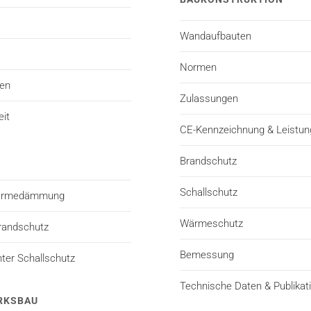
Wandaufbauten
Normen
ten
Zulassungen
eit
CE-Kennzeichnung & Leistun
Brandschutz
Schallschutz
Wärmedämmung
Wärmeschutz
randschutz
Bemessung
er Schallschutz
Technische Daten & Publikat
RKSBAU