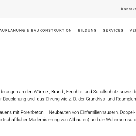
Kontak
AUPLANUNG & BAUKONSTRUKTION
BILDUNG
SERVICES
VE
rderungen an den Wärme-, Brand-, Feuchte- und Schallschutz sowie 
der Bauplanung und -ausführung wie z. B. der Grundriss- und Raumpla
Bauens mit Porenbeton – Neubauten von Einfamilienhäusern, Doppel
irtschaftlicher Modernisierung von Altbauten) und die Wohnraumsc