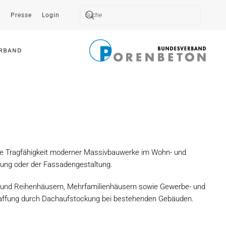
t
Presse
Login
Type 2 or more characters for results.
RBAND
die Tragfähigkeit moderner Massivbauwerke im Wohn- und
nung oder der Fassadengestaltung.
- und Reihenhäusern, Mehrfamilienhäusern sowie Gewerbe- und
haffung durch Dachaufstockung bei bestehenden Gebäuden.