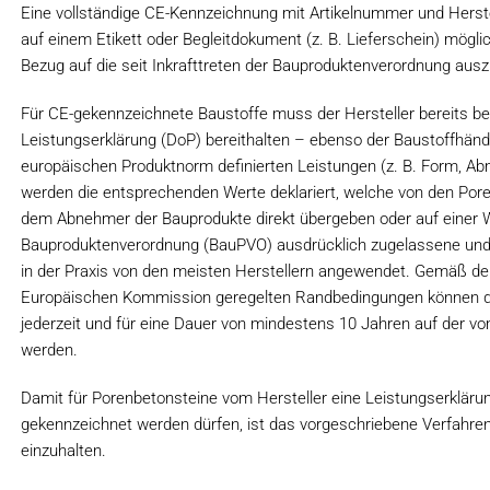
Eine vollständige CE-Kennzeichnung mit Artikelnummer und Herstel
auf einem Etikett oder Begleitdokument (z. B. Lieferschein) mög
Bezug auf die seit Inkrafttreten der Bauproduktenverordnung ausz
Für CE-gekennzeichnete Baustoffe muss der Hersteller bereits be
Leistungserklärung (DoP) bereithalten – ebenso der Baustoffhändl
europäischen Produktnorm definierten Leistungen (z. B. Form, Abm
werden die entsprechenden Werte deklariert, welche von den Pore
dem Abnehmer der Bauprodukte direkt übergeben oder auf einer We
Bauproduktenverordnung (BauPVO) ausdrücklich zugelassene und fü
in der Praxis von den meisten Herstellern angewendet. Gemäß de
Europäischen Kommission geregelten Randbedingungen können die
jederzeit und für eine Dauer von mindestens 10 Jahren auf der vo
werden.
Damit für Porenbetonsteine vom Hersteller eine Leistungserklärung
gekennzeichnet werden dürfen, ist das vorgeschriebene Verfahr
einzuhalten.