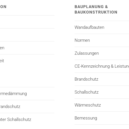
TON
BAUPLANUNG &
BAUKONSTRUKTION
Wandaufbauten
Normen
ten
Zulassungen
eit
CE-Kennzeichnung & Leistun
Brandschutz
Schallschutz
Wärmedämmung
Wärmeschutz
randschutz
Bemessung
er Schallschutz