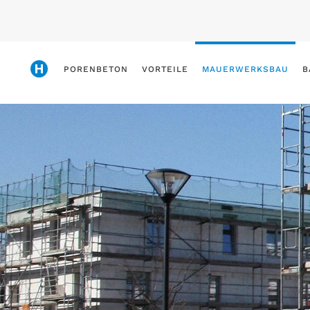
Skip
to
main
PORENBETON
VORTEILE
MAUERWERKSBAU
B
content