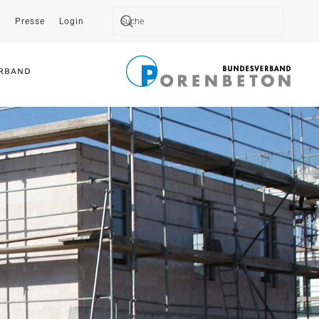
t
Presse
Login
Type 2 or more characters for results.
RBAND