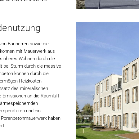
udenutzung
von Bauherren sowie die
, können mit Mauerwerk aus
in sicheres Wohnen durch die
t bei Sturm durch die massive
nbeton können durch die
ermögen Heizkosten
nsatz des mineralischen
ine Emissionen an die Raumluft
wärmespeichernden
emperaturen und ein
s Porenbetonmauerwerk haben
rt.