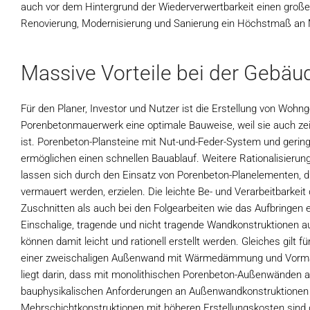
auch vor dem Hintergrund der Wiederverwertbarkeit einen groß
Renovierung, Modernisierung und Sanierung ein Höchstmaß an Mö
Massive Vorteile bei der Gebäu
Für den Planer, Investor und Nutzer ist die Erstellung von Woh
Porenbetonmauerwerk eine optimale Bauweise, weil sie auch ze
ist. Porenbeton-Plansteine mit Nut-und-Feder-System und geri
ermöglichen einen schnellen Bauablauf. Weitere Rationalisierung
lassen sich durch den Einsatz von Porenbeton-Planelementen, d
vermauert werden, erzielen. Die leichte Be- und Verarbeitbarkeit 
Zuschnitten als auch bei den Folgearbeiten wie das Aufbringen e
Einschalige, tragende und nicht tragende Wandkonstruktionen
können damit leicht und rationell erstellt werden. Gleiches gilt f
einer zweischaligen Außenwand mit Wärmedämmung und Vormaue
liegt darin, dass mit monolithischen Porenbeton-Außenwänden a
bauphysikalischen Anforderungen an Außenwandkonstruktionen e
Mehrschichtkonstruktionen mit höheren Erstellungskosten sind d