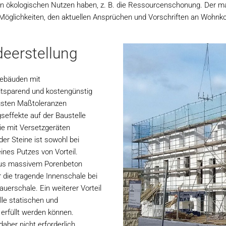
en ökologischen Nutzen haben, z. B. die Ressourcenschonung. Der 
glichkeiten, den aktuellen Ansprüchen und Vorschriften an Wohnkomf
deerstellung
ngebäuden mit
itsparend und kostengünstig
ngsten Maßtoleranzen
seffekte auf der Baustelle
ie mit Versetzgeräten
der Steine ist sowohl bei
ines Putzes von Vorteil.
 aus massivem Porenbeton
ür die tragende Innenschale bei
rschale. Ein weiterer Vorteil
lle statischen und
rfüllt werden können.
aher nicht erforderlich.