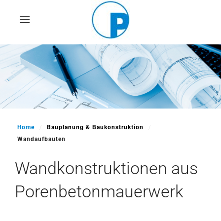
Skip
to
main
content
Home
Bauplanung & Baukonstruktion
Wandaufbauten
Wandkonstruktionen aus
Porenbetonmauerwerk