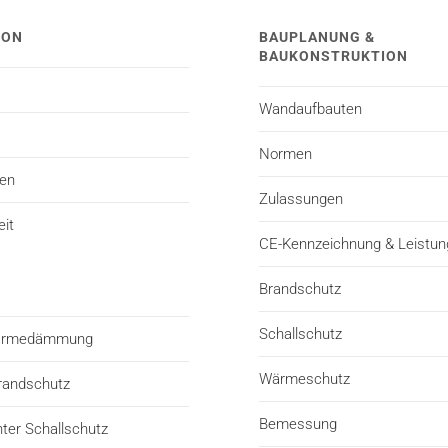
TON
BAUPLANUNG &
BAUKONSTRUKTION
Wandaufbauten
Normen
ten
Zulassungen
eit
CE-Kennzeichnung & Leistun
Brandschutz
Schallschutz
Wärmedämmung
Wärmeschutz
randschutz
Bemessung
er Schallschutz