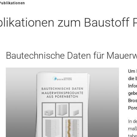
Publikationen
likationen zum Baustoff 
Bautechnische Daten für Mauer
Um P
die 
Inf
gebe
Bros
Pore
In d
maß
tabe